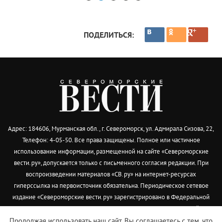
ПОДЕЛИТЬСЯ:
Адрес: 184606, Мурманская обл., г. Североморск, ул. Адмирала Сизова, 22,
Телефон: 4-05-50. Все права защищены. Полное или частичное
использование информации, размещенной на сайте «Североморские
вести.ру», допускается только с письменного согласия редакции. При
воспроизведении материалов «СВ.ру» на интернет-ресурсах
гиперссылка на первоисточник обязательна. Периодическое сетевое
издание «Североморские вести.ру» зарегистрировано в Федеральной
службе по надзору в сфере связи, информационных технологий и
массовых коммуникаций (Роскомнадзор) 29 декабря 2018 года. Запись о
Продолжая использовать наш сайт, Вы соглашаетесь с тем, что