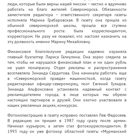
люди, которые были верны нашей миссии – честно и вдумчиво
работать на благо жителей Североморска. Обязанности
заместителя редактора – ответственного секретаря газеты
исполняла Марина Грабаровская. В газету она пришла из
обычной североморской школы, прошла все ступени
профессионального роста: была корреспондентом,
корректором. Ни разу не пожалел, что настоял назначить на
эту должность именно Марину Михайловну.
Финансовое благополучие редакции надежно охраняла
главный бухгалтер Лариса Галиулина. Она зорко следила за
тем, чтобы не нарушался финансовый план и ни один рубль
не ушел понапрасну. Отдел рекламы и распространения
возглавляла Зинаида Сердитова. Она начинала работать еще
в «Североморской правде» машинисткой, когда газету
редактировал офицер-североморец, поэт Евгений Гулидов.
Зинаида Альфонсовна установила надежный контакт с
рекламодателями города, в лице которых мы обрели
настоящих партнеров и друзей. Они охотно участвовали в
наших рекламных акциях, конкурсах.
Фотоиллюстрацию в газету исправно поставлял Лев Федосеев.
В редакцию он пришел в 1987 году сразу после армии.
Начинал курьером, а затем стал фотокорреспондентом. В
1993 году он уже фотокор областной газеты «Мурманский