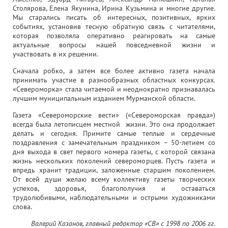
Столярова, Елена Якунина, Ирина Кузьмина и многие другие.
Мы старались писать об интересных, позитивных, ярких
событиях, установив тесную обратную связь с читателями,
которая позволяла оперативно реагировать на самые
актуальные вопросы нашей повседневной жизни и
участвовать в их решении.
Сначала робко, а затем все более активно газета начала
принимать участие в разнообразных областных конкурсах.
«Североморка» стала читаемой и неоднократно признавалась
лучшим муниципальным изданием Мурманской области.
Газета «Североморские вести» («Североморская правда»)
всегда была летописцем местной жизни. Это она продолжает
делать и сегодня. Примите самые теплые и сердечные
поздравления с замечательным праздником – 50-летием со
дня выхода в свет первого номера газеты, с которой связана
жизнь нескольких поколений североморцев. Пусть газета и
впредь хранит традиции, заложенные старшим поколением.
От всей души желаю всему коллективу газеты творческих
успехов, здоровья, благополучия и оставаться
трудолюбивыми, наблюдательными и острыми художниками
слова.
Валерий Казанов, главный редактор «СВ» с 1998 по 2006 гг.