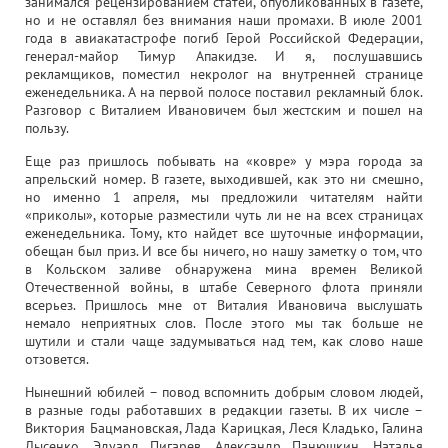
занимался рецензированием статей, опубликованных в газете,
но и не оставлял без внимания наши промахи. В июле 2001
года в авиакатастрофе погиб Герой Российской Федерации,
генерал-майор Тимур Апакидзе. И я, послушавшись
рекламщиков, поместил некролог на внутренней странице
еженедельника. А на первой полосе поставил рекламный блок.
Разговор с Виталием Ивановичем был жестским и пошел на
пользу.
Еще раз пришлось побывать на «ковре» у мэра города за
апрельский номер. В газете, выходившей, как это ни смешно,
но именно 1 апреля, мы предложили читателям найти
«приколы», которые разместили чуть ли не на всех страницах
еженедельника. Тому, кто найдет все шуточные информации,
обещан был приз. И все бы ничего, но нашу заметку о том, что
в Кольском заливе обнаружена мина времен Великой
Отечественной войны, в штабе Северного флота приняли
всерьез. Пришлось мне от Виталия Ивановича выслушать
немало неприятных слов. После этого мы так больше не
шутили и стали чаще задумываться над тем, как слово наше
отзовется.
Нынешний юбилей – повод вспомнить добрым словом людей,
в разные годы работавших в редакции газеты. В их числе –
Виктория Бацмановская, Лада Карицкая, Леся Кладько, Галина
Лысенко, Эдуард Пигарев, Александр Панюшкин, Наталья