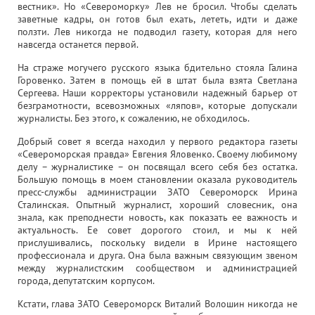
вестник». Но «Североморку» Лев не бросил. Чтобы сделать
заветные кадры, он готов был ехать, лететь, идти и даже
ползти. Лев никогда не подводил газету, которая для него
навсегда останется первой.
На страже могучего русского языка бдительно стояла Галина
Горовенко. Затем в помощь ей в штат была взята Светлана
Сергеева. Наши корректоры установили надежный барьер от
безграмотности, всевозможных «ляпов», которые допускали
журналисты. Без этого, к сожалению, не обходилось.
Добрый совет я всегда находил у первого редактора газеты
«Североморская правда» Евгения Яловенко. Своему любимому
делу – журналистике – он посвящал всего себя без остатка.
Большую помощь в моем становлении оказала руководитель
пресс-службы администрации ЗАТО Североморск Ирина
Сталинская. Опытный журналист, хороший словесник, она
знала, как преподнести новость, как показать ее важность и
актуальность. Ее совет дорогого стоил, и мы к ней
прислушивались, поскольку видели в Ирине настоящего
профессионала и друга. Она была важным связующим звеном
между журналистским сообществом и администрацией
города, депутатским корпусом.
Кстати, глава ЗАТО Североморск Виталий Волошин никогда не