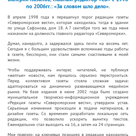
по 2006гг.: «За словом шло дело».
В апреле 1998 года я перешагнул порог редакции газеты
«Североморские вести», которая находилась тогда в здании
по улице Сафонова, дом 18. А 7 сентября того же года меня
назначили на должность главного редактора «Североморки».
Думал, нанедолго, а задержался здесь почти на восемь лет.
Сегодня я с большим удовольствием вспоминаю годы работы
в газете, бесспорно, они стали самыми счастливыми в моей
жизни.
Чтобы поддерживать интерес читателей, не публикуя
«желтые» новости, нам пришлось серьезно перестроиться.
Перед коллективом газеты стояла сложная задача:
адаптироваться на динамично развивающемся медийном
рынке. На базе издания в июне 2002 года было создано
муниципальное творческо-информационное учреждение
«Редкция газеты «Североморские вести», утвердили устав.
Серьезные изменения произошли в подаче материалов, в
дизайне газеты. Со временем разработали локальную сеть
редакции, что позволило ускорить вычитку текстов.
Еженедельник стал выходить на 16, а затем на 24 страницах.
Мне повезло: на ключевых позициях в редакции находились